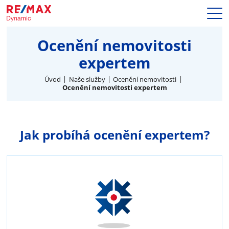
Prodej
Ocenění nemovitosti
Naše služby
expertem
Nemovitosti
Makléři
Úvod
Naše služby
Ocenění nemovitosti
Ocenění nemovitosti expertem
Blog
Kariéra
Hypotéky
Kontakty
Jak probíhá ocenění expertem?