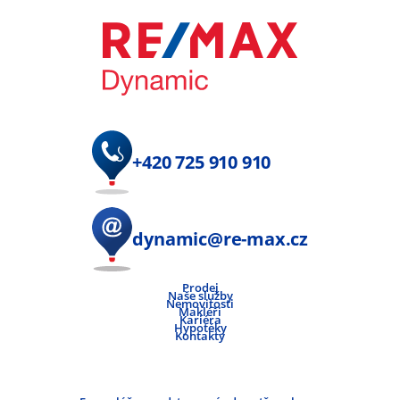
+420 725 910 910
dynamic@re-max.cz
Prodej
Naše služby
Nemovitosti
Makléři
Kariéra
Hypotéky
Kontakty