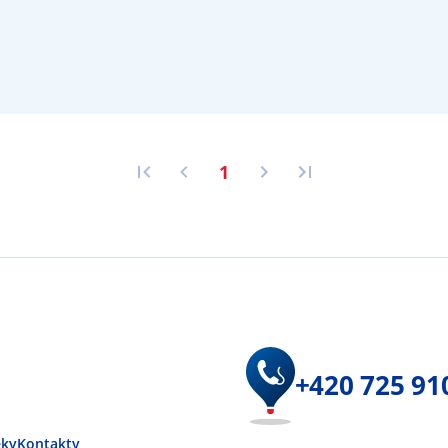
1
+420 725 91
éky
Kontakty