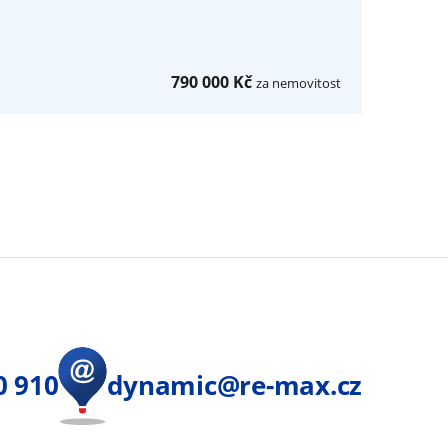
790 000 Kč
za nemovitost
0 910
dynamic@re-max.cz