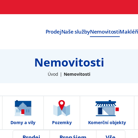
Prodej
Naše služby
Nemovitosti
Makléř
Nemovitosti
Úvod
Nemovitosti
Domy a vily
Pozemky
Komerční objekty
Prodej
Pronájem
Vše