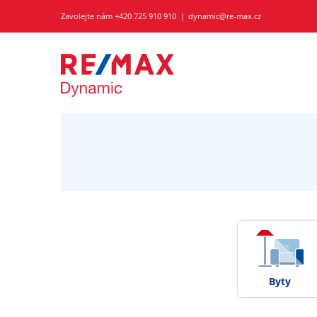
Zavolejte nám
+420 725 910 910
dynamic@re-max.cz
Byty