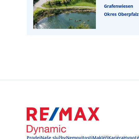
Grafenwiesen
Okres Oberpfalz
Prodej
Naše služby
Nemovitosti
Makléři
Kariéra
Hypot