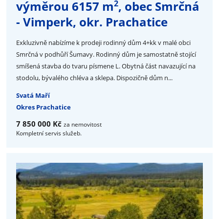
2
výměrou 6157 m
, obec Smrčná
- Vimperk, okr. Prachatice
Exkluzivně nabízíme k prodeji rodinný dům 4+kk v malé obci
Smrčná v podhůří Šumavy. Rodinný dům je samostatně stojící
smíšená stavba do tvaru písmene L. Obytná část navazující na
stodolu, bývalého chléva a sklepa. Dispozičně dům n...
Svatá Maří
Okres Prachatice
7 850 000 Kč
za nemovitost
Kompletní servis služeb.