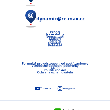
dynamic@re-max.cz
Prodej
Naše služby
Nemovitosti
Makléři
Kariéra
Hypotéky
Kontakty
Formulář pro odstoupení od spotř. smlouvy
Všeobecné obchodní podmínky
GDPR
Použití cookies
Ochrana oznamovatelů
Youtube
Instagram