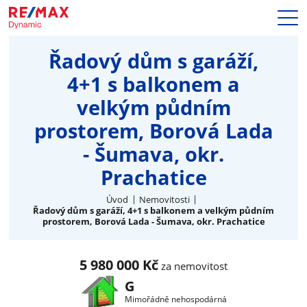
Prodej
Řadový dům s garáží,
Naše služby
4+1 s balkonem a
Nemovitosti
velkým půdním
Makléři
Blog
prostorem, Borová Lada
Kariéra
- Šumava, okr.
Hypotéky
Prachatice
Kontakty
Úvod
Nemovitosti
Řadový dům s garáží, 4+1 s balkonem a velkým půdním
prostorem, Borová Lada - Šumava, okr. Prachatice
5 980 000 Kč
za nemovitost
G
Mimořádně nehospodárná