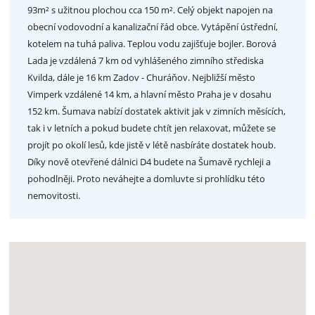
93m² s užitnou plochou cca 150 m². Celý objekt napojen na
obecní vodovodní a kanalizační řád obce. Vytápění ústřední,
kotelem na tuhá paliva. Teplou vodu zajišťuje bojler. Borová
Lada je vzdálená 7 km od vyhlášeného zimního střediska
Kvilda, dále je 16 km Zadov - Churáňov. Nejbližší město
Vimperk vzdálené 14 km, a hlavní město Praha je v dosahu
152 km. Šumava nabízí dostatek aktivit jak v zimních měsících,
tak i v letních a pokud budete chtít jen relaxovat, můžete se
projít po okolí lesů, kde jistě v létě nasbíráte dostatek houb.
Díky nově otevřené dálnici D4 budete na Šumavě rychleji a
pohodlněji. Proto neváhejte a domluvte si prohlídku této
nemovitosti.