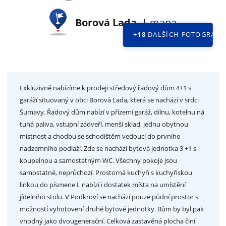
Borová Lada
|
mapa
+18
DALŠÍCH FOTOGRAFII
Exkluzivně nabízíme k prodeji středový řadový dům 4+1 s
garáží situovaný v obci Borová Lada, která se nachází v srdci
Šumavy. Řadový dům nabízí v přízemí garáž, dílnu, kotelnu ná
tuhá paliva, vstupní zádveří, menší sklad, jednu obytnou
místnost a chodbu se schodištěm vedoucí do prvního
nadzemního podlaží. Zde se nachází bytová jednotka 3 +1 s
koupelnou a samostatným WC. Všechny pokoje jsou
samostatné, neprůchozí. Prostorná kuchyň s kuchyňskou
linkou do písmene L nabízí i dostatek místa na umístění
jídelního stolu. V Podkroví se nachází pouze půdní prostor s
možností vyhotovení druhé bytové jednotky. Bům by byl pak
vhodný jako dvougenerační. Celková zastavěná plocha činí