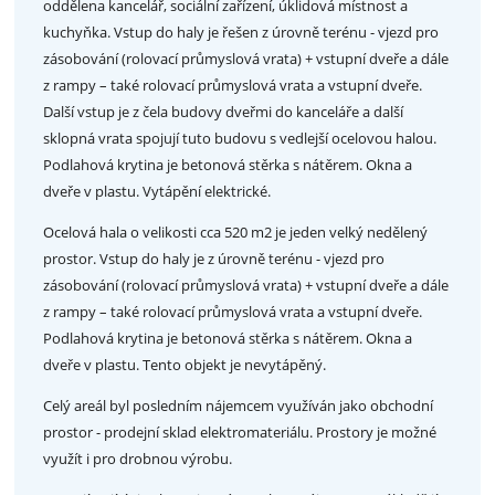
oddělena kancelář, sociální zařízení, úklidová místnost a
kuchyňka. Vstup do haly je řešen z úrovně terénu - vjezd pro
zásobování (rolovací průmyslová vrata) + vstupní dveře a dále
z rampy – také rolovací průmyslová vrata a vstupní dveře.
Další vstup je z čela budovy dveřmi do kanceláře a další
sklopná vrata spojují tuto budovu s vedlejší ocelovou halou.
Podlahová krytina je betonová stěrka s nátěrem. Okna a
dveře v plastu. Vytápění elektrické.
Ocelová hala o velikosti cca 520 m2 je jeden velký nedělený
prostor. Vstup do haly je z úrovně terénu - vjezd pro
zásobování (rolovací průmyslová vrata) + vstupní dveře a dále
z rampy – také rolovací průmyslová vrata a vstupní dveře.
Podlahová krytina je betonová stěrka s nátěrem. Okna a
dveře v plastu. Tento objekt je nevytápěný.
Celý areál byl posledním nájemcem využíván jako obchodní
prostor - prodejní sklad elektromateriálu. Prostory je možné
využít i pro drobnou výrobu.