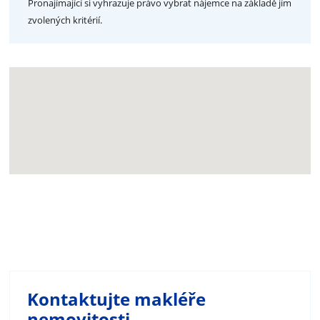
Pronajímající si vyhrazuje právo vybrat nájemce na základě jím
zvolených kritérií.
Kontaktujte makléře
nemovitosti