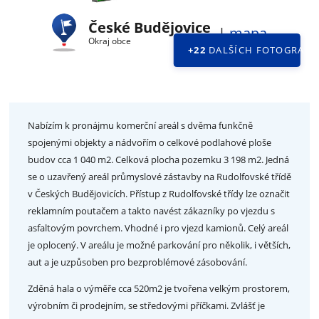
České Budějovice
|
mapa
Okraj obce
+22
DALŠÍCH FOTOGRAFII
Nabízím k pronájmu komerční areál s dvěma funkčně
spojenými objekty a nádvořím o celkové podlahové ploše
budov cca 1 040 m2. Celková plocha pozemku 3 198 m2. Jedná
se o uzavřený areál průmyslové zástavby na Rudolfovské třídě
v Českých Budějovicích. Přístup z Rudolfovské třídy lze označit
reklamním poutačem a takto navést zákazníky po vjezdu s
asfaltovým povrchem. Vhodné i pro vjezd kamionů. Celý areál
je oplocený. V areálu je možné parkování pro několik, i větších,
aut a je uzpůsoben pro bezproblémové zásobování.
Zděná hala o výměře cca 520m2 je tvořena velkým prostorem,
výrobním či prodejním, se středovými příčkami. Zvlášť je