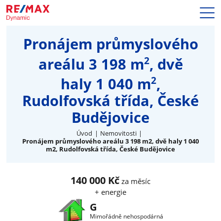
Prodej
Pronájem průmyslového
Naše služby
2
areálu 3 198 m
, dvě
Nemovitosti
Makléři
2
haly 1 040 m
,
Blog
Rudolfovská třída, České
Kariéra
Budějovice
Hypotéky
Kontakty
Úvod
Nemovitosti
Pronájem průmyslového areálu 3 198 m2, dvě haly 1 040
m2, Rudolfovská třída, České Budějovice
140 000 Kč
za měsíc
+ energie
G
Mimořádně nehospodárná