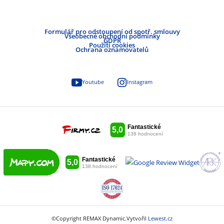
Formulář pro odstoupení od spotř. smlouvy
Všeobecné obchodní podmínky
GDPR
Použití cookies
Ochrana oznamovatelů
Youtube
Instagram
©Copyright REMAX Dynamic.
Vytvořil
Lewest.cz