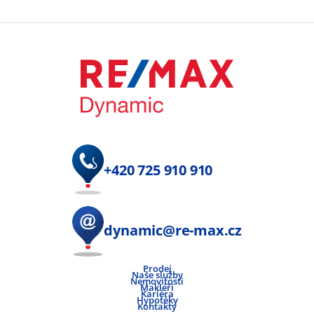
+420 725 910 910
dynamic@re-max.cz
Prodej
Naše služby
Nemovitosti
Makléři
Kariéra
Hypotéky
Kontakty