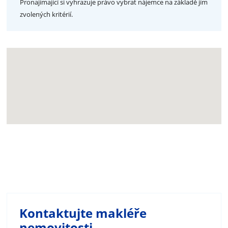
Pronajímající si vyhrazuje právo vybrat nájemce na základě jím
zvolených kritérií.
Kontaktujte makléře
nemovitosti