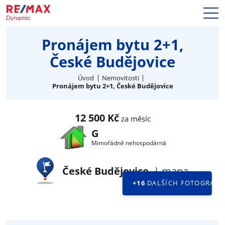
Prodej
Pronájem bytu 2+1,
Naše služby
České Budějovice
Nemovitosti
Makléři
Úvod
Nemovitosti
Pronájem bytu 2+1, České Budějovice
Blog
Kariéra
Hypotéky
12 500 Kč
za měsíc
Kontakty
G
Mimořádně nehospodárná
České Budějovice
|
mapa
+16
DALŠÍCH FOTOGRAFII