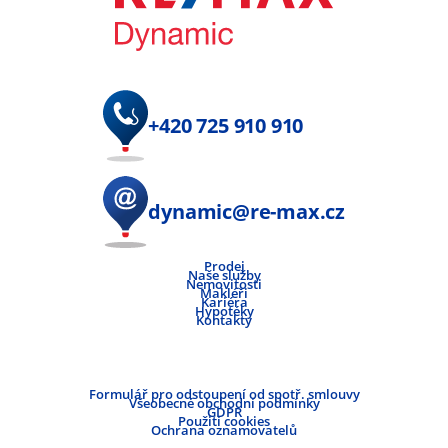
+420 725 910 910
dynamic@re-max.cz
Prodej
Naše služby
Nemovitosti
Makléři
Kariéra
Hypotéky
Kontakty
Formulář pro odstoupení od spotř. smlouvy
Všeobecné obchodní podmínky
GDPR
Použití cookies
Ochrana oznamovatelů