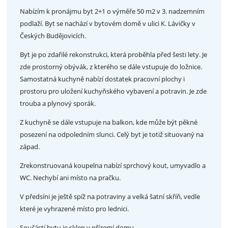
Nabízím k pronájmu byt 2+1 o výměře 50 m2 v 3. nadzemním
podlaží. Byt se nachází v bytovém domě v ulici K. Lávičky v
Českých Budějovicích.
Byt je po zdařilé rekonstrukci, která proběhla před šesti lety. Je
zde prostorný obývák, z kterého se dále vstupuje do ložnice.
Samostatná kuchyně nabízí dostatek pracovní plochy i
prostoru pro uložení kuchyňského vybavení a potravin. Je zde
trouba a plynový sporák.
Z kuchyně se dále vstupuje na balkon, kde může být pěkné
posezení na odpoledním slunci. Celý byt je totiž situovaný na
západ.
Zrekonstruovaná koupelna nabízí sprchový kout, umyvadlo a
WC. Nechybí ani místo na pračku.
V předsíni je ještě spíž na potraviny a velká šatní skříň, vedle
které je vyhrazené místo pro lednici.
Součástí bytu je sklep v přízemí domu.