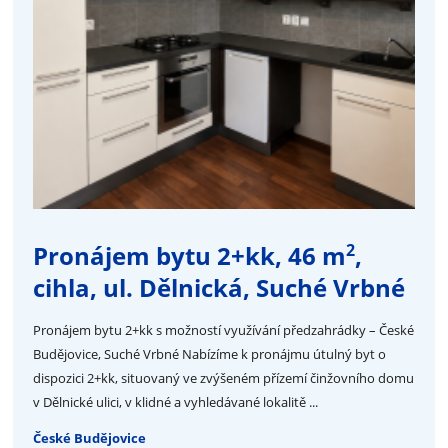
2
Pronájem bytu 2+kk, 46 m
,
cihla, ul. Dělnická, Suché Vrbné
Pronájem bytu 2+kk s možností využívání předzahrádky – České
Budějovice, Suché Vrbné Nabízíme k pronájmu útulný byt o
dispozici 2+kk, situovaný ve zvýšeném přízemí činžovního domu
v Dělnické ulici, v klidné a vyhledávané lokalitě ...
České Budějovice