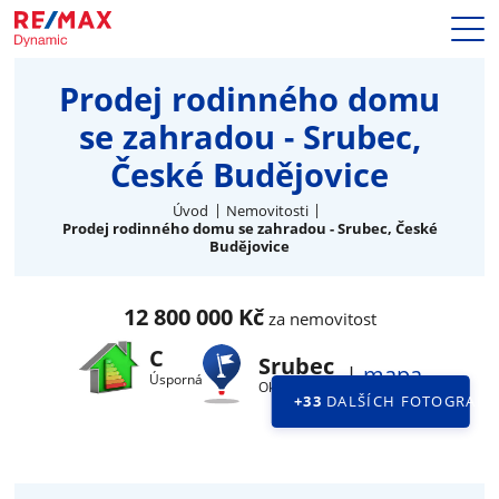
Prodej
Prodej rodinného domu
Naše služby
se zahradou - Srubec,
Nemovitosti
České Budějovice
Makléři
Blog
Úvod
Nemovitosti
Kariéra
Prodej rodinného domu se zahradou - Srubec, České
Budějovice
Hypotéky
Kontakty
12 800 000 Kč
za nemovitost
C
Srubec
|
mapa
Úsporná
Okraj obce
+33
DALŠÍCH FOTOGRAFII