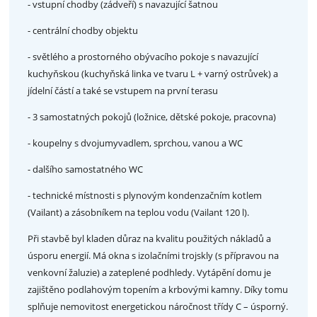
- vstupní chodby (zádveří) s navazující šatnou
- centrální chodby objektu
- světlého a prostorného obývacího pokoje s navazující
kuchyňskou (kuchyňská linka ve tvaru L + varný ostrůvek) a
jídelní částí a také se vstupem na první terasu
- 3 samostatných pokojů (ložnice, dětské pokoje, pracovna)
- koupelny s dvojumyvadlem, sprchou, vanou a WC
- dalšího samostatného WC
- technické místnosti s plynovým kondenzačním kotlem
(Vailant) a zásobníkem na teplou vodu (Vailant 120 l).
Při stavbě byl kladen důraz na kvalitu použitých nákladů a
úsporu energií. Má okna s izolačními trojskly (s přípravou na
venkovní žaluzie) a zateplené podhledy. Vytápění domu je
zajištěno podlahovým topením a krbovými kamny. Díky tomu
splňuje nemovitost energetickou náročnost třídy C – úsporný.