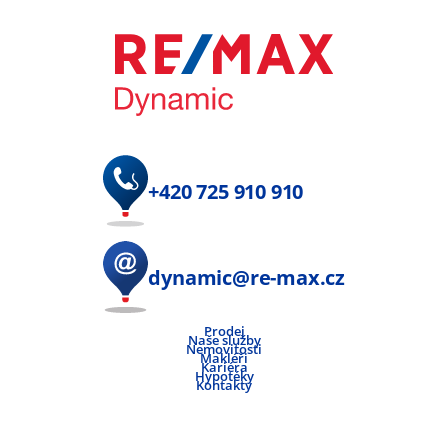
+420 725 910 910
dynamic@re-max.cz
Prodej
Naše služby
Nemovitosti
Makléři
Kariéra
Hypotéky
Kontakty