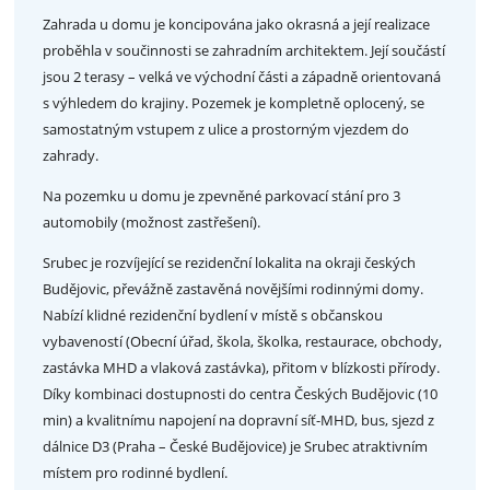
Zahrada u domu je koncipována jako okrasná a její realizace
proběhla v součinnosti se zahradním architektem. Její součástí
jsou 2 terasy – velká ve východní části a západně orientovaná
s výhledem do krajiny. Pozemek je kompletně oplocený, se
samostatným vstupem z ulice a prostorným vjezdem do
zahrady.
Na pozemku u domu je zpevněné parkovací stání pro 3
automobily (možnost zastřešení).
Srubec je rozvíjející se rezidenční lokalita na okraji českých
Budějovic, převážně zastavěná novějšími rodinnými domy.
Nabízí klidné rezidenční bydlení v místě s občanskou
vybaveností (Obecní úřad, škola, školka, restaurace, obchody,
zastávka MHD a vlaková zastávka), přitom v blízkosti přírody.
Díky kombinaci dostupnosti do centra Českých Budějovic (10
min) a kvalitnímu napojení na dopravní síť-MHD, bus, sjezd z
dálnice D3 (Praha – České Budějovice) je Srubec atraktivním
místem pro rodinné bydlení.