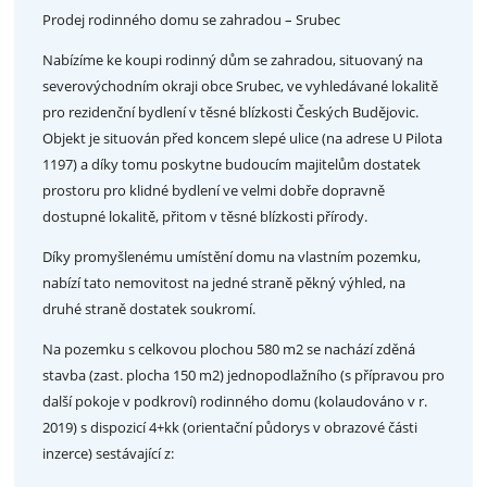
Prodej rodinného domu se zahradou – Srubec
Nabízíme ke koupi rodinný dům se zahradou, situovaný na
severovýchodním okraji obce Srubec, ve vyhledávané lokalitě
pro rezidenční bydlení v těsné blízkosti Českých Budějovic.
Objekt je situován před koncem slepé ulice (na adrese U Pilota
1197) a díky tomu poskytne budoucím majitelům dostatek
prostoru pro klidné bydlení ve velmi dobře dopravně
dostupné lokalitě, přitom v těsné blízkosti přírody.
Díky promyšlenému umístění domu na vlastním pozemku,
nabízí tato nemovitost na jedné straně pěkný výhled, na
druhé straně dostatek soukromí.
Na pozemku s celkovou plochou 580 m2 se nachází zděná
stavba (zast. plocha 150 m2) jednopodlažního (s přípravou pro
další pokoje v podkroví) rodinného domu (kolaudováno v r.
2019) s dispozicí 4+kk (orientační půdorys v obrazové části
inzerce) sestávající z: