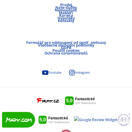
Prodej
Naše služby
Nemovitosti
Makléři
Kariéra
Hypotéky
Kontakty
Formulář pro odstoupení od spotř. smlouvy
Všeobecné obchodní podmínky
GDPR
Použití cookies
Ochrana oznamovatelů
Youtube
Instagram