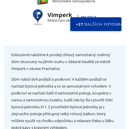
Mimořádně nehospodárná
Vimperk
|
mapa
Klidná část obce
+27
DALŠÍCH FOTOGRAFII
Exkluzivně nabízíme k prodeji cihlový samostatný rodinný
dům situovaný na jižním svahu v žádané lokalitě ve městě
Vimperk v okrese Prachatice.
Dům nabízí dvě podlaží a podkroví. V každém podlaží se
nachází bytová jednotka a to se samostatným vchodem. V
podkroví se nachází další 4 samostatné pokoje, koupelna s
vanou a samostatnou toaletu, tudíž zde by šla vytvořit třetí
bytová jednotka 3+1. Z prostřední bytové jednotky je z
obývacího pokoje přístupný velký rohový balkon, který
můžete využít na chvilku odpočinku a relaxace třeba u šálku
dobré kávy s krásným výhledem.