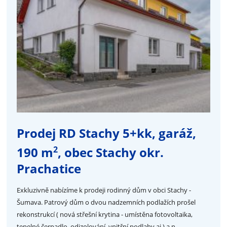
Prodej RD Stachy 5+kk, garáž,
2
190 m
, obec Stachy okr.
Prachatice
Exkluzivně nabízíme k prodeji rodinný dům v obci Stachy -
Šumava. Patrový dům o dvou nadzemních podlažích prošel
rekonstrukcí ( nová střešní krytina - umístěna fotovoltaika,
tepelné čerpadlo, odizolování, vnitřní podlahy aj.) a n...