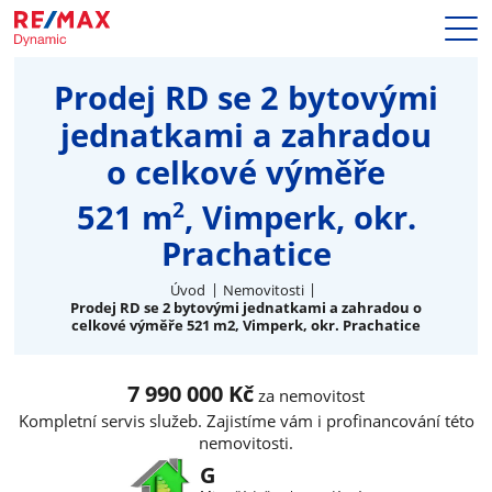
Prodej
Prodej RD se 2 bytovými
Naše služby
jednatkami a zahradou
Nemovitosti
o celkové výměře
Makléři
Blog
2
521 m
, Vimperk, okr.
Kariéra
Prachatice
Hypotéky
Kontakty
Úvod
Nemovitosti
Prodej RD se 2 bytovými jednatkami a zahradou o
celkové výměře 521 m2, Vimperk, okr. Prachatice
7 990 000 Kč
za nemovitost
Kompletní servis služeb. Zajistíme vám i profinancování této
nemovitosti.
G