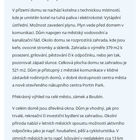
V přízemí domu se nachází kotelna s technickou místností,
kde je umístěn kotel na tuhá paliva i elektrokotel. Vytápění
ústřední. Možnost zavedení plynu. Plyn vede před domem v
komunikaci. Dům napojen na městský vodovodní a
kanalizační řád. Okolo domu se rozprostírá zahrada, kde jsou
keře, ovocné stromky a skleník. Zahrada o výměře 379 m2 k
posezení, grilování, pěstování či k odpočinku, nebo jen tak,
pozorovat západ slunce. Celková plocha domu se zahradou je
521 m2. Dům je přístupný z městské komunikace v klidné
zástavbě rodinných domů, v dobré dostupnosti centra města
a nově otevřeného nákupního centra Portin Park.
Překrásný výhled na celé město, zámek a Boubín.
V celém domě jsou dřevěná okna. Dům je vhodný, jak pro
trvalé, rekreační či investiční bydlení se zahradou. Okolní
příroda nabízí v letních měsících spoustu možností aktivního
odpočinku jako je např. houbaření, pěší a cykloturistika. V
zimních měsících je to např. lyžování v nedalekém cca 13 km