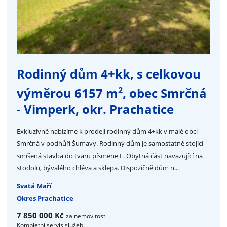
Rodinný dům 4+kk, s celkovou
2
výměrou 6157 m
, obec Smrčná
- Vimperk, okr. Prachatice
Exkluzivně nabízíme k prodeji rodinný dům 4+kk v malé obci
Smrčná v podhůří Šumavy. Rodinný dům je samostatně stojící
smíšená stavba do tvaru písmene L. Obytná část navazující na
stodolu, bývalého chléva a sklepa. Dispozičně dům n...
Svatá Maří
Okres Prachatice
7 850 000 Kč
za nemovitost
Kompletní servis služeb.