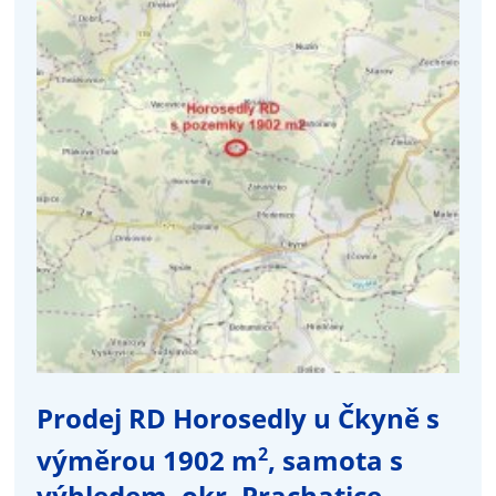
Prodej RD Horosedly u Čkyně s
2
výměrou 1902 m
, samota s
výhledem, okr. Prachatice