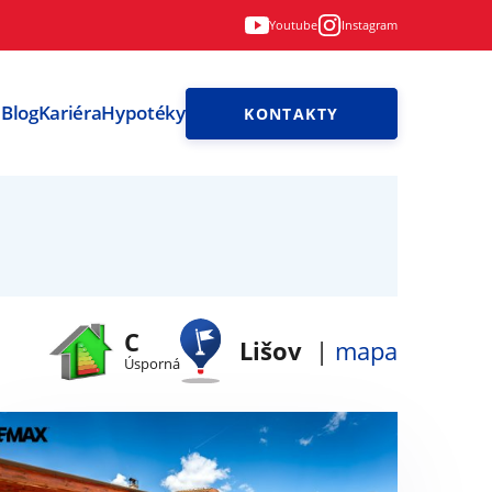
Youtube
Instagram
i
Blog
Kariéra
Hypotéky
KONTAKTY
C
Lišov
|
mapa
Úsporná