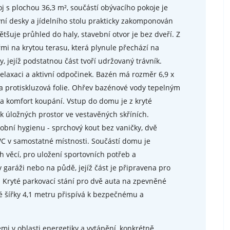
oj s plochou 36,3 m², součástí obývacího pokoje je
vní desky a jídelního stolu prakticky zakomponován
tšuje průhled do haly, stavební otvor je bez dveří. Z
i na krytou terasu, která plynule přechází na
 jejíž podstatnou část tvoří udržovaný trávník.
relaxaci a aktivní odpočinek. Bazén má rozměr 6,9 x
a protiskluzová folie. Ohřev bazénové vody tepelným
 komfort koupání. Vstup do domu je z kryté
ek úložných prostor ve vestavěných skříních.
obní hygienu - sprchový kout bez vaničky, dvě
C v samostatné místnosti. Součástí domu je
h věcí, pro uložení sportovních potřeb a
garáži nebo na půdě, jejíž část je připravena pro
 Kryté parkovací stání pro dvě auta na zpevněné
é šířky 4,1 metru přispívá k bezpečnému a
i v oblasti energetiky a vytápění, konkrétně