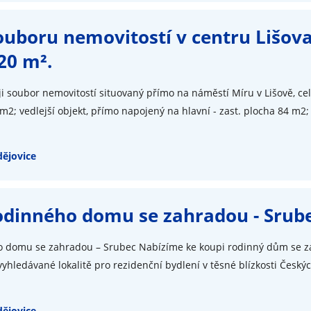
ouboru nemovitostí v centru Lišova
20 m².
i soubor nemovitostí situovaný přímo na náměstí Míru v Lišově, cel
m2; vedlejší objekt, přímo napojený na hlavní - zast. plocha 84 m2;
ějovice
odinného domu se zahradou - Srube
o domu se zahradou – Srubec Nabízíme ke koupi rodinný dům se za
yhledávané lokalitě pro rezidenční bydlení v těsné blízkosti Českých
ějovice