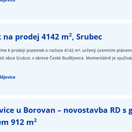
2
 na prodej 4142 m
, Srubec
zíme k prodeji pozemek o rozloze 4142 m², určený územním plánem
části obce Srubce, v okrese České Budějovice. Momentálně je využívá
ějovice
ice u Borovan – novostavba RD s 
2
em 912 m