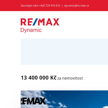
Zavolejte nám
+420 725 910 910
dynamic@re-max.cz
13 400 000 Kč
za nemovitost