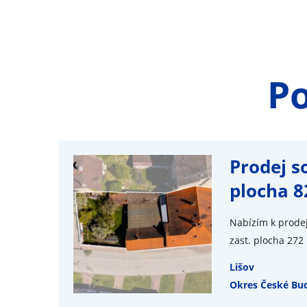
P
Prodej s
plocha 8
Nabízím k prodej
zast. plocha 272 
Lišov
Okres České Bud