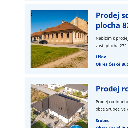
Prodej s
plocha 8
Nabízím k prodej
zast. plocha 272 
Lišov
Okres České Bud
Prodej r
Prodej rodinnéh
obce Srubec, ve v
Srubec
Okres České Bud