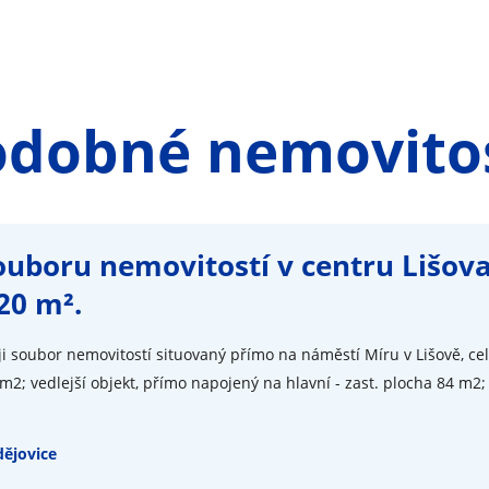
odobné nemovitos
ouboru nemovitostí v centru Lišova
20 m².
i soubor nemovitostí situovaný přímo na náměstí Míru v Lišově, cel
m2; vedlejší objekt, přímo napojený na hlavní - zast. plocha 84 m2;
ějovice