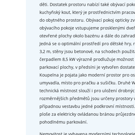
děti. Dostatek prostoru nabízí také obývací pok
kuchyňský kout, který je prostřednictvím praco
do obytného prostoru. Obývací pokoj opticky zvě
obývacího pokoje vstupujeme prosklenými dveřm
otevřené plochy okolo bazénu a dále do zahrady,
Jedná se o optimální prostředí pro dětské hry, 
3,2 m, stěny jsou betonové, na schodech použit
čerpadlem 8,5 kW výrazně prodlužuje možnost a
parkovací plochy, v předsíni je vytvořen dostat
Koupelna je pojata jako moderní prostor pro os
umyvadla, místo pro pračku a sušičku. Druhé W
technická místnost slouží i pro uložení drobnýc
rozměrnějších předmětů jsou určeny prostory v 
případnou vestavbu jedné podkrovní místnosti.
ploše za elektricky ovládanou bránou průjezdn
pohodlnému parkování.
Nemovitost je vybavena moderními technologiem