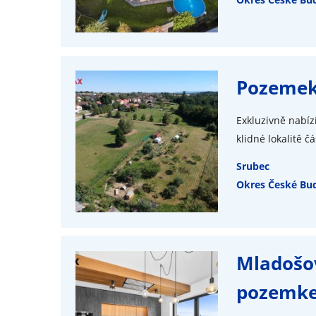
Pozemek
Exkluzivně nabí
klidné lokalitě 
Srubec
Okres České Bud
Mladošov
pozemk