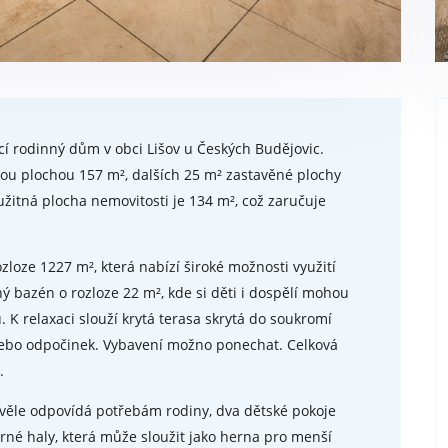
cí rodinný dům v obci Lišov u Českých Budějovic.
ou plochou 157 m², dalších 25 m² zastavěné plochy
užitná plocha nemovitosti je 134 m², což zaručuje
zloze 1227 m², která nabízí široké možnosti využití
ý bazén o rozloze 22 m², kde si děti i dospělí mohou
 K relaxaci slouží krytá terasa skrytá do soukromí
 nebo odpočinek. Vybavení možno ponechat. Celková
.
věle odpovídá potřebám rodiny, dva dětské pokoje
orné haly, která může sloužit jako herna pro menší