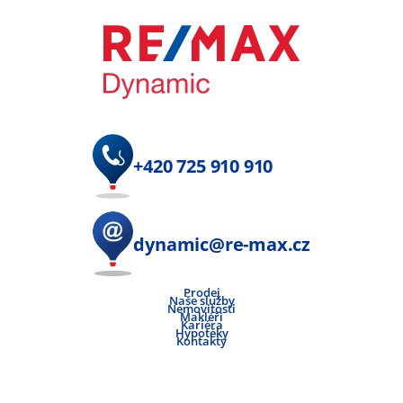
+420 725 910 910
dynamic@re-max.cz
Prodej
Naše služby
Nemovitosti
Makléři
Kariéra
Hypotéky
Kontakty