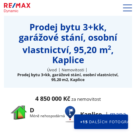
Prodej
Prodej bytu 3+kk,
Naše služby
garážové stání, osobní
Nemovitosti
Makléři
2
vlastnictví, 95,20 m
,
Blog
Kaplice
Kariéra
Hypotéky
Úvod
Nemovitosti
Prodej bytu 3+kk, garážové stání, osobní vlastnictví,
Kontakty
95,20 m2, Kaplice
4 850 000 Kč
za nemovitost
D
Kaplice
|
mapa
Méně nehospodárná
+15
DALŠÍCH FOTOGRAFII