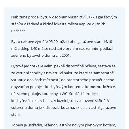
Nabízíme prodej bytu v osobním vlastnictví 3+kk s garážovým
stáním v žádané a klidné lokalitě města Kaplice v jižních
Čechách.
Byt o celkové výměře 95,20 m2, z toho garážové stání 14,10
m2 a sklep 1,40 m2 se nachází v prvním nadzemním podlaží
zděného bytového domu z r. 2001.
Bytová jednotka je velmi pěkně dispozičně řešena, sestává se
ze vstupní chodby s navazující halou ze které se samostatně
vstupuje do všech místností, do prostorného prosvětleného
obývacího pokoje s kuchyňským koutem a komorou, ložnice,
dětského pokoje, koupelny a WC. Součástí prodeje je
kuchyňská linka, v hale a v ložnici jsou vestavěné skříně. V
suterénu domu je k dispozici kolárna, sklep a vlastní garážové
stání.
Topení je ústřední, řešeno vlastním novým plynovým kotlem,