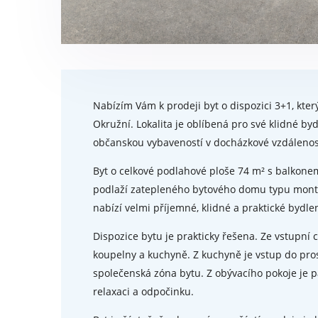
Nabízím Vám k prodeji byt o dispozici 3+1, který
Okružní. Lokalita je oblíbená pro své klidné b
občanskou vybaveností v docházkové vzdálenos
Byt o celkové podlahové ploše 74 m² s balkonem
podlaží zatepleného bytového domu typu montov
nabízí velmi příjemné, klidné a praktické bydlen
Dispozice bytu je prakticky řešena. Ze vstupní 
koupelny a kuchyně. Z kuchyně je vstup do pros
společenská zóna bytu. Z obývacího pokoje je p
relaxaci a odpočinku.