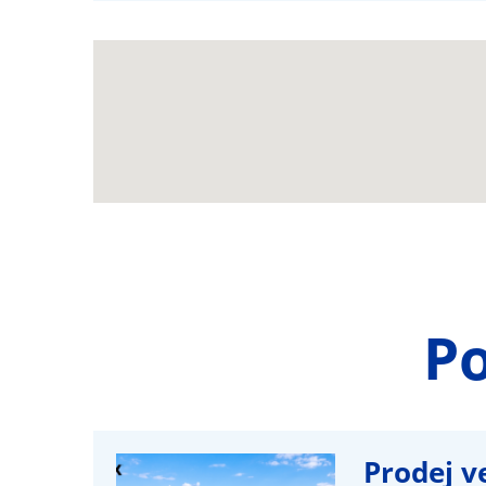
P
Prodej v