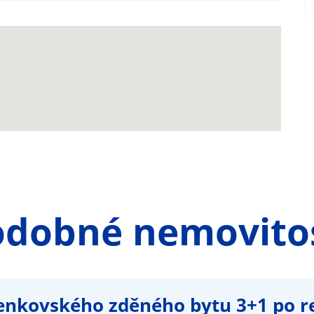
odobné nemovitos
enkovského zděného bytu 3+1 po re