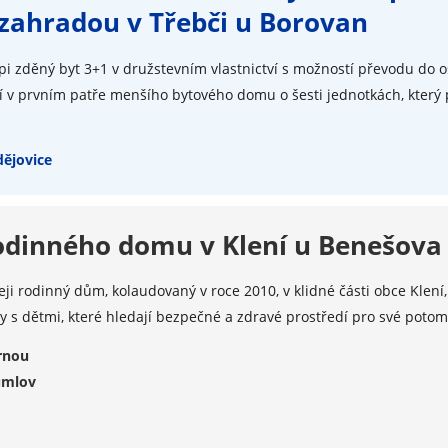
 zahradou v Třebči u Borovan
i zděný byt 3+1 v družstevním vlastnictví s možností převodu do os
 v prvním patře menšího bytového domu o šesti jednotkách, který pr
ějovice
odinného domu v Klení u Benešova
ji rodinný dům, kolaudovaný v roce 2010, v klidné části obce Klen
y s dětmi, které hledají bezpečné a zdravé prostředí pro své potomky
rnou
umlov