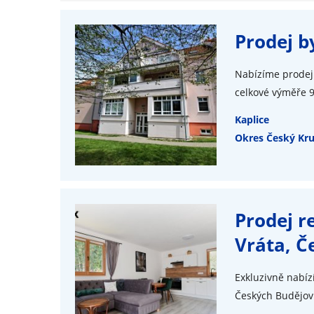
Prodej b
Nabízíme prodej 
celkové výměře 9
Kaplice
Okres Český Kr
Prodej r
Vráta, Č
Exkluzivně nabíz
Českých Budějovi