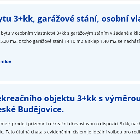
ytu 3+kk, garážové stání, osobní vl
bytu v osobním vlastnictví 3+kk s garážovým stáním v žádané a klid
5,20 m2, z toho garážové stání 14,10 m2 a sklep 1,40 m2 se nachází
umlov
ekreačního objektu 3+kk s výměro
eské Budějovice.
íme k prodeji přízemní rekreační dřevostavbu o dispozici 3+kk, nach
c. Tato útulná chata s evidenčním číslem je ideální volbou pro rodi