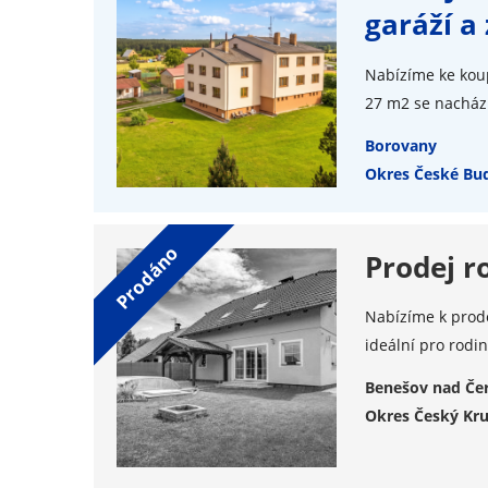
garáží a
Nabízíme ke koup
27 m2 se nachází
Borovany
Okres České Bud
Prodej r
Nabízíme k prode
ideální pro rodin
Benešov nad Če
Okres Český Kr