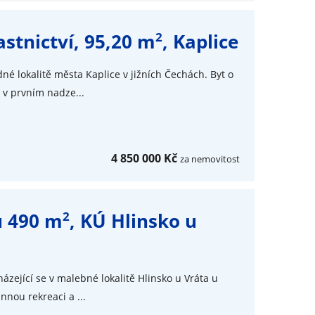
2
astnictví, 95,20 m
, Kaplice
né lokalitě města Kaplice v jižních Čechách. Byt o
 v prvním nadze...
4 850 000 Kč
za nemovitost
2
u 490 m
, KÚ Hlinsko u
ázející se v malebné lokalitě Hlinsko u Vráta u
nnou rekreaci a ...