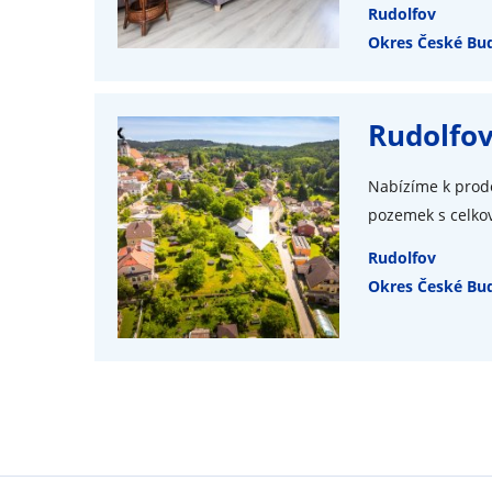
Rudolfov
Okres České Bud
Rudolfov
Nabízíme k prode
pozemek s celkov
Rudolfov
Okres České Bud