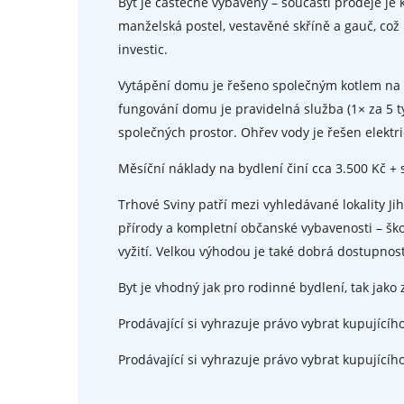
Byt je částečně vybavený – součástí prodeje je ku
manželská postel, vestavěné skříně a gauč, co
investic.
Vytápění domu je řešeno společným kotlem na pe
fungování domu je pravidelná služba (1× za 5 tý
společných prostor. Ohřev vody je řešen elektr
Měsíční náklady na bydlení činí cca 3.500 Kč + 
Trhové Sviny patří mezi vyhledávané lokality Ji
přírody a kompletní občanské vybavenosti – škol
vyžití. Velkou výhodou je také dobrá dostupnos
Byt je vhodný jak pro rodinné bydlení, tak jako z
Prodávající si vyhrazuje právo vybrat kupujícího
Prodávající si vyhrazuje právo vybrat kupujícího