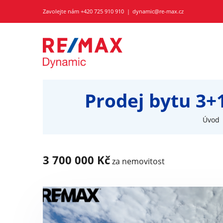
Zavolejte nám
+420 725 910 910
dynamic@re-max.cz
Prodej bytu 3+
Úvod
3 700 000 Kč
za nemovitost