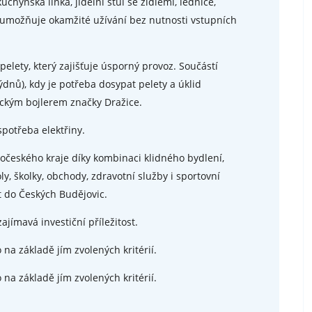
chyňská linka, jídelní stůl se židlemi, lednice,
ž umožňuje okamžité užívání bez nutnosti vstupních
lety, který zajišťuje úsporný provoz. Součástí
dnů), kdy je potřeba dosypat pelety a úklid
ickým bojlerem značky Dražice.
spotřeba elektřiny.
hočeského kraje díky kombinaci klidného bydlení,
y, školky, obchody, zdravotní služby i sportovní
t do Českých Budějovic.
ajímavá investiční příležitost.
 na základě jím zvolených kritérií.
 na základě jím zvolených kritérií.