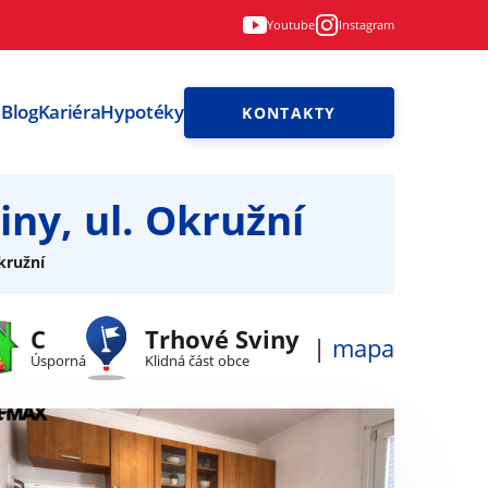
Youtube
Instagram
i
Blog
Kariéra
Hypotéky
KONTAKTY
ny, ul. Okružní
kružní
C
Trhové Sviny
|
mapa
Úsporná
Klidná část obce