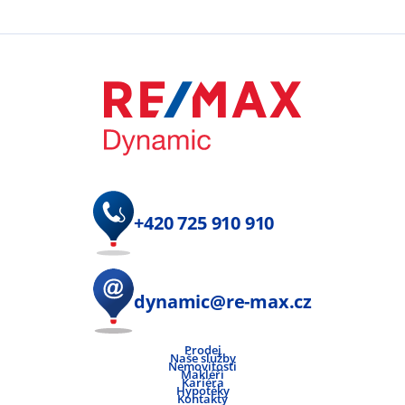
+420 725 910 910
dynamic@re-max.cz
Prodej
Naše služby
Nemovitosti
Makléři
Kariéra
Hypotéky
Kontakty