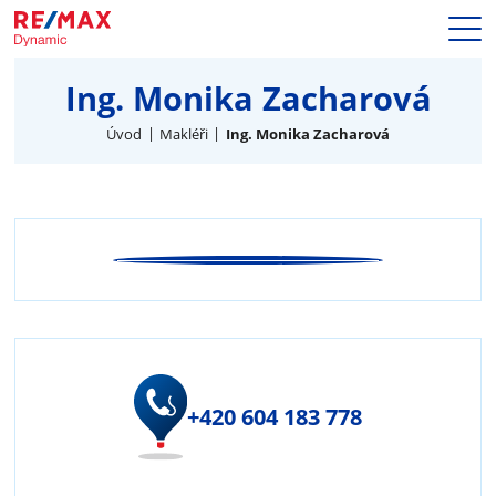
Prodej
Ing. Monika Zacharová
Naše služby
Nemovitosti
Úvod
Makléři
Ing. Monika Zacharová
Makléři
Blog
Kariéra
Hypotéky
Kontakty
+420 604 183 778