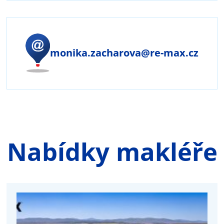
monika.zacharova@re-max.cz
Nabídky makléře