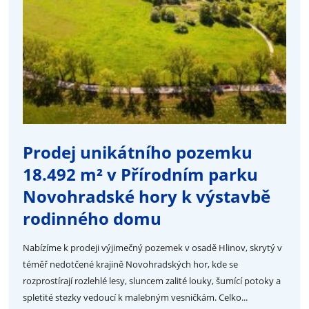
Prodej unikátního pozemku
18.492 m² v Přírodním parku
Novohradské hory k výstavbě
rodinného domu
Nabízíme k prodeji výjimečný pozemek v osadě Hlinov, skrytý v
téměř nedotčené krajině Novohradských hor, kde se
rozprostírají rozlehlé lesy, sluncem zalité louky, šumící potoky a
spletité stezky vedoucí k malebným vesničkám. Celko...