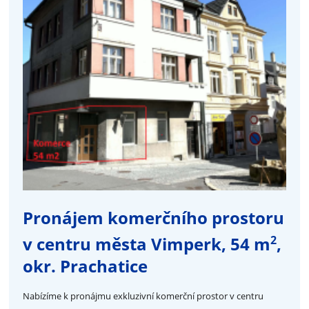
Pronájem komerčního prostoru
2
v centru města Vimperk, 54 m
,
okr. Prachatice
Nabízíme k pronájmu exkluzivní komerční prostor v centru