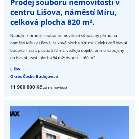
Prodej souboru nemovitostí v
centru Lišova, náměstí Míru,
celková plocha 820 m².
Nabízím k prodeji soubor nemovitostí situovaný přímo na
náměstí Míru v Lišově, celková plocha 820 m². Celek tvoří hlavní
budova – zast. plocha 272 m2; vedlejší objekt, přímo napojený
na hlavní - zast. plocha 84 m2; dvorek - 160 m2...
Lišov
Okres České Budějovice
11 900 000 Kč
za nemovitost