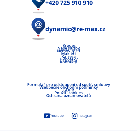
+420 725 910 910
dynamic@re-max.cz
Prodej
Naše služby
Nemovitosti
Makléři
Kariéra
Hypotéky
Kontakty
Formulář pro odstoupení od spotř. smlouvy
Všeobecné obchodní podmínky
GDPR
Použití cookies
Ochrana oznamovatelů
Youtube
Instagram