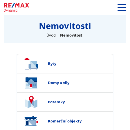
Prodej
Nemovitosti
Naše služby
Nemovitosti
Úvod
Nemovitosti
Makléři
Blog
Kariéra
Byty
Hypotéky
Kontakty
Domy a vily
Pozemky
Komerční objekty