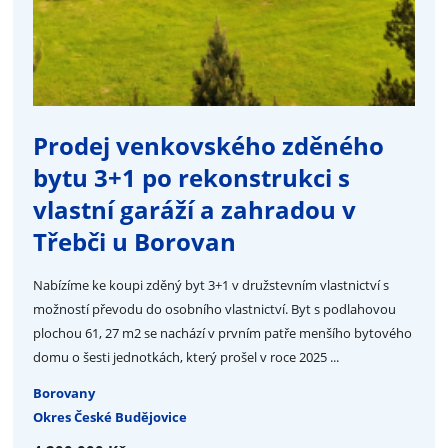
Prodej venkovského zděného
bytu 3+1 po rekonstrukci s
vlastní garáží a zahradou v
Třebči u Borovan
Nabízíme ke koupi zděný byt 3+1 v družstevním vlastnictví s
možností převodu do osobního vlastnictví. Byt s podlahovou
plochou 61, 27 m2 se nachází v prvním patře menšího bytového
domu o šesti jednotkách, který prošel v roce 2025 ...
Borovany
Okres České Budějovice