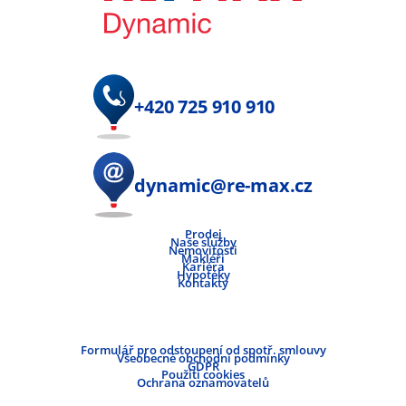
+420 725 910 910
dynamic@re-max.cz
Prodej
Naše služby
Nemovitosti
Makléři
Kariéra
Hypotéky
Kontakty
Formulář pro odstoupení od spotř. smlouvy
Všeobecné obchodní podmínky
GDPR
Použití cookies
Ochrana oznamovatelů