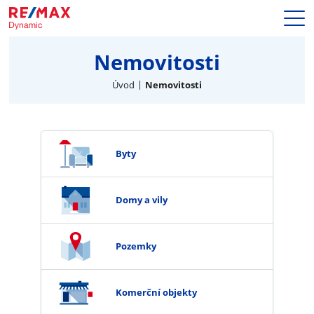
Prodej
Nemovitosti
Naše služby
Nemovitosti
Úvod
Nemovitosti
Makléři
Blog
Kariéra
Byty
Hypotéky
Kontakty
Domy a vily
Pozemky
Komerční objekty