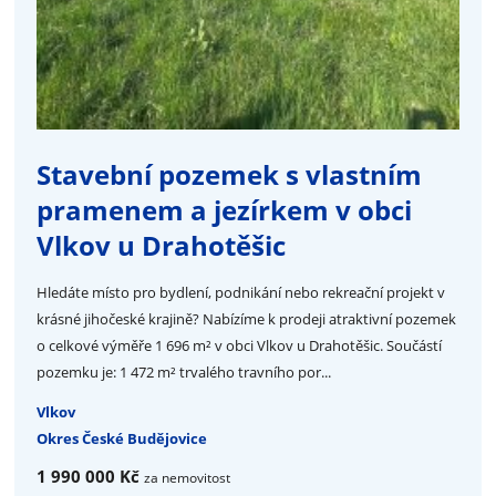
Stavební pozemek s vlastním
pramenem a jezírkem v obci
Vlkov u Drahotěšic
Hledáte místo pro bydlení, podnikání nebo rekreační projekt v
krásné jihočeské krajině? Nabízíme k prodeji atraktivní pozemek
o celkové výměře 1 696 m² v obci Vlkov u Drahotěšic. Součástí
pozemku je: 1 472 m² trvalého travního por...
Vlkov
Okres České Budějovice
1 990 000 Kč
za nemovitost