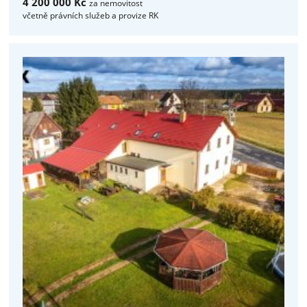
4 200 000 Kč
za nemovitost
včetně právních služeb a provize RK