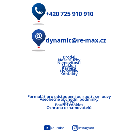
+420 725 910 910
dynamic@re-max.cz
Prodej
Naše služby
Nemovitosti
Makléři
Kariéra
Hypotéky
Kontakty
Formulář pro odstoupení od spotř. smlouvy
Všeobecné obchodní podmínky
GDPR
Použití cookies
Ochrana oznamovatelů
Youtube
Instagram