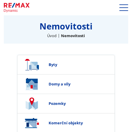
Prodej
Nemovitosti
Naše služby
Nemovitosti
Úvod
Nemovitosti
Makléři
Blog
Kariéra
Byty
Hypotéky
Kontakty
Domy a vily
Pozemky
Komerční objekty