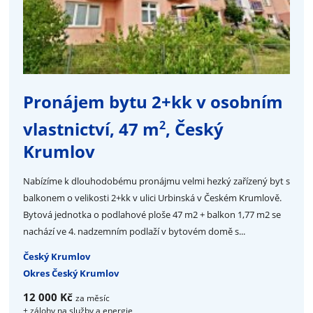
Pronájem bytu 2+kk v osobním
2
vlastnictví, 47 m
, Český
Krumlov
Nabízíme k dlouhodobému pronájmu velmi hezký zařízený byt s
balkonem o velikosti 2+kk v ulici Urbinská v Českém Krumlově.
Bytová jednotka o podlahové ploše 47 m2 + balkon 1,77 m2 se
nachází ve 4. nadzemním podlaží v bytovém domě s...
Český Krumlov
Okres Český Krumlov
12 000 Kč
za měsíc
+ zálohy na služby a energie