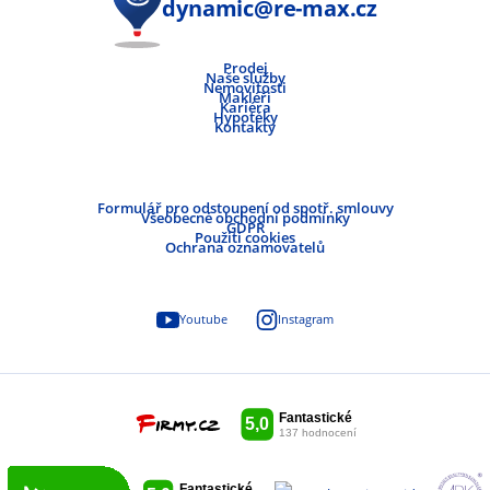
dynamic@re-max.cz
Prodej
Naše služby
Nemovitosti
Makléři
Kariéra
Hypotéky
Kontakty
Formulář pro odstoupení od spotř. smlouvy
Všeobecné obchodní podmínky
GDPR
Použití cookies
Ochrana oznamovatelů
Youtube
Instagram