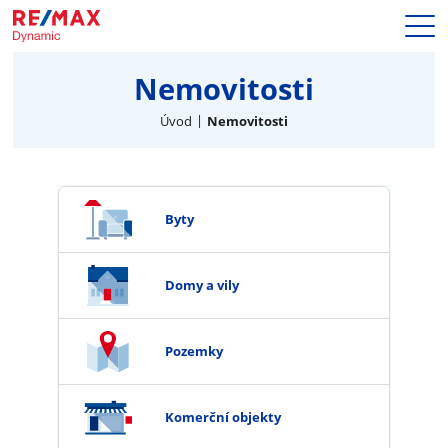
Prodej
Nemovitosti
Naše služby
Nemovitosti
Úvod
Nemovitosti
Makléři
Blog
Kariéra
Byty
Hypotéky
Kontakty
Domy a vily
Pozemky
Komerční objekty