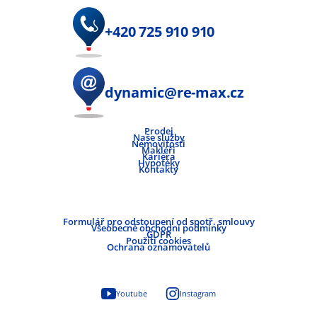
+420 725 910 910
dynamic@re-max.cz
Prodej
Naše služby
Nemovitosti
Makléři
Kariéra
Hypotéky
Kontakty
Formulář pro odstoupení od spotř. smlouvy
Všeobecné obchodní podmínky
GDPR
Použití cookies
Ochrana oznamovatelů
Youtube
Instagram