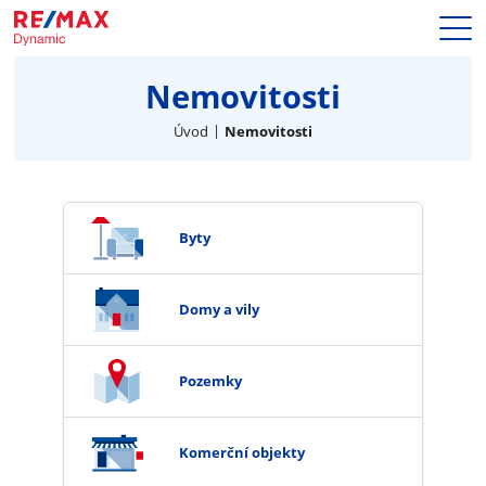
Prodej
Nemovitosti
Naše služby
Nemovitosti
Úvod
Nemovitosti
Makléři
Blog
Kariéra
Byty
Hypotéky
Kontakty
Domy a vily
Pozemky
Komerční objekty