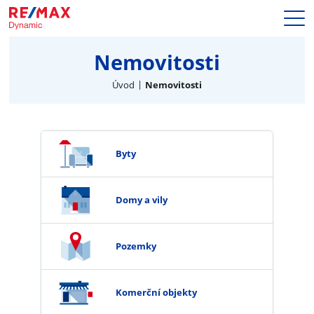
Prodej
Nemovitosti
Naše služby
Nemovitosti
Úvod
Nemovitosti
Makléři
Blog
Kariéra
Byty
Hypotéky
Kontakty
Domy a vily
Pozemky
Komerční objekty