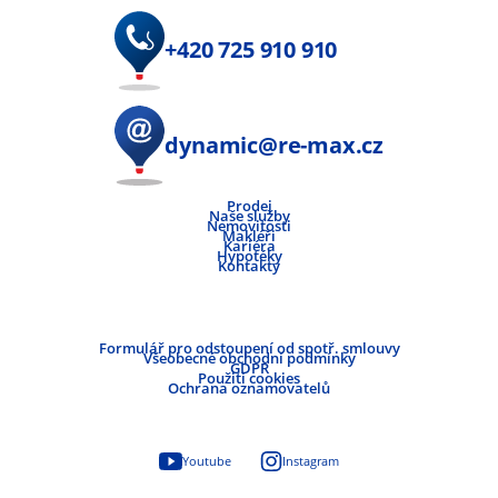
+420 725 910 910
dynamic@re-max.cz
Prodej
Naše služby
Nemovitosti
Makléři
Kariéra
Hypotéky
Kontakty
Formulář pro odstoupení od spotř. smlouvy
Všeobecné obchodní podmínky
GDPR
Použití cookies
Ochrana oznamovatelů
Youtube
Instagram